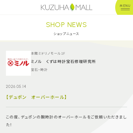
MENU
SHOP NEWS
年中無休
平 日：10:00~20:00
営業時間
土日祝：10:00~21:00
ショップニュース
※店舗により異なる
ショップガイド
本館ミドリノモール1F
ミノル くずは時計宝石修理研究所
宝石・時計
グルメ＆フード
2026.05.14
ショップニュース
【デュポン オーバーホール】
イベント
この度、デュポンの腕時計のオーバーホールをご依頼いただきまし
キッズ＆ベビー
た！