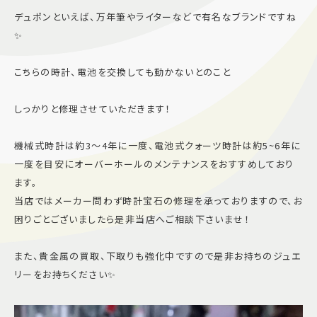
デュポンといえば、万年筆やライターなどで有名なブランドですね
施設案内
✨
アクセス＆駐車場
こちらの時計、電池を交換しても動かないとのこと
しっかりと修理させていただきます！
よくあるご質問
スタッフ募集
サイトマップ
プライバシーポリシー
機械式時計は約3～4年に一度、電池式クォーツ時計は約5~6年に
一度を目安にオーバーホールのメンテナンスをおすすめしており
Follow US
ます。
当店ではメーカー問わず時計宝石の修理を承っておりますので、お
困りごとございましたら是非当店へご相談下さいませ！
また、貴金属の買取、下取りも強化中ですので是非お持ちのジュエ
リーをお持ちください✨