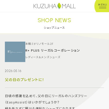
MENU
SHOP NEWS
年中無休
平 日：10:00~20:00
営業時間
土日祝：10:00~21:00
ショップニュース
※店舗により異なる
ショップガイド
本館ミドリノモール2F
R+ PLUS リーガルコーポレーション
レディース＆メンズシューズ
グルメ＆フード
2026.05.16
ショップニュース
父の日のプレゼントに！
イベント
日頃の感謝を込めて、父の日にリーガルのハンズフリー
キッズ＆ベビー
（EasyAssist）はいかがでしょうか？
紐を外さずに履ける便利なシューズになります。