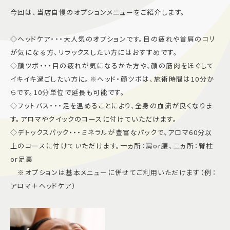
今回は、当店自慢のオプションメニューをご紹介します。
施設案内
◇ヘッドケア・・・大人気のオプションです。目の疲れや首肩のコリ
アクセス＆駐車場
が気になる方、リラックスしたい方にはおすすめです。
◇顔ツボ・・・目の疲れが気になるかた方や、顔の筋肉をほぐして
イキイキ過ごしたい方に。※ヘッド・顔ツボは、施術時間は10分か
よくあるご質問
スタッフ募集
らです。10分単位で延長も可能です。
サイトマップ
プライバシーポリシー
◇フットバス・・・足を温めることにより、全身の血流が良くなりま
す。アロマやクイックのコースに付けていただけます。
Follow US
◇デトックスパック・・・ミネラルが豊富なパックで、アロマ60分以
上のコースに付けていただけます。一ヵ所：肩or腰、二ヵ所：脊柱
or足裏
※オプションは基本メニューに併せてご利用いただけます（例：
アロマ＋ヘッドケア）