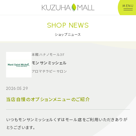
MENU
SHOP NEWS
年中無休
平 日：10:00~20:00
営業時間
土日祝：10:00~21:00
ショップニュース
※店舗により異なる
ショップガイド
本館ハナノモール3F
モンサンミッシェル
アロマテラピーサロン
グルメ＆フード
2026.05.29
ショップニュース
当店自慢のオプションメニューのご紹介
イベント
いつもモンサンミッシェルくずはモール店をご利用いただきありが
キッズ＆ベビー
とうございます。