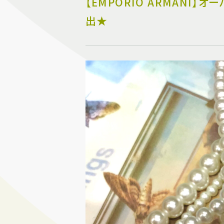
【EMPORIO ARMANI
出★