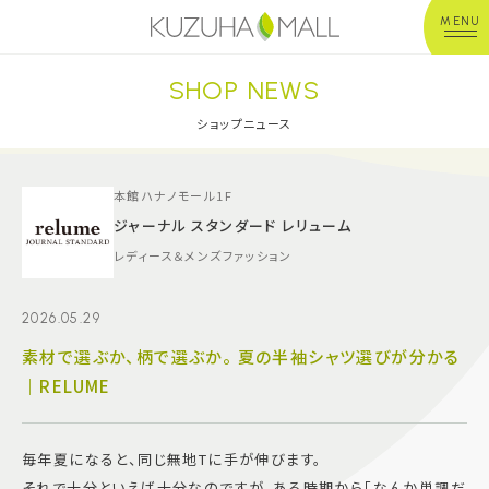
MENU
SHOP NEWS
年中無休
平 日：10:00~20:00
営業時間
土日祝：10:00~21:00
ショップニュース
※店舗により異なる
ショップガイド
本館ハナノモール1F
ジャーナル スタンダード レリューム
レディース＆メンズファッション
グルメ＆フード
2026.05.29
ショップニュース
素材で選ぶか、柄で選ぶか。 夏の半袖シャツ選びが分かる
｜RELUME
イベント
キッズ＆ベビー
毎年夏になると、同じ無地Tに手が伸びます。
それで十分といえば十分なのですが、ある時期から「なんか単調だ