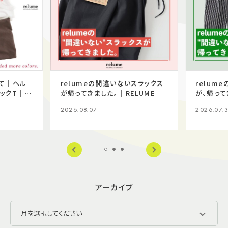
て｜ヘル
relumeの間違いないスラックス
relum
ックT｜
が帰ってきました。｜RELUME
が、帰って
2026.08.07
2026.07.3
アーカイブ