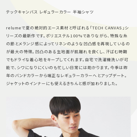
テックキャンバス レギュラーカラー 半袖シャツ
relumeで夏の絶対的エース素材と呼ばれる「TECH CANVAS」シ
リーズの最新作です。ポリエステル100%でありながら、特殊な糸
の節とメランジ感によってリネンのような凹凸感を再現しているの
が最大の特徴。凹凸のある生地面が肌離れを良くし、汗ばむ時期
でもドライな着心地をキープしてくれます。自宅で洗濯機洗いが可
能で、シワになりにくいのも忙しい日常には助かります。今季は昨
年のバンドカラーから端正なレギュラーカラーへとアップデート。
ジャケットのインナーにも使えるきちんと感が加わりました。