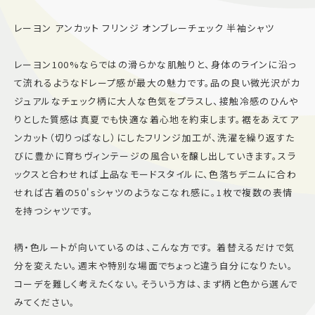
レーヨン アンカット フリンジ オンブレーチェック 半袖シャツ
レーヨン100%ならではの滑らかな肌触りと、身体のラインに沿っ
て流れるようなドレープ感が最大の魅力です。品の良い微光沢がカ
ジュアルなチェック柄に大人な色気をプラスし、接触冷感のひんや
りとした質感は真夏でも快適な着心地を約束します。裾をあえてア
ンカット（切りっぱなし）にしたフリンジ加工が、洗濯を繰り返すた
びに豊かに育ちヴィンテージの風合いを醸し出していきます。スラ
ックスと合わせれば上品なモードスタイルに、色落ちデニムに合わ
せれば古着の50'sシャツのようなこなれ感に。1枚で複数の表情
を持つシャツです。
柄・色ルートが向いているのは、こんな方です。 着替えるだけで気
分を変えたい。週末や特別な場面でちょっと違う自分になりたい。
コーデを難しく考えたくない。そういう方は、まず柄と色から選んで
みてください。