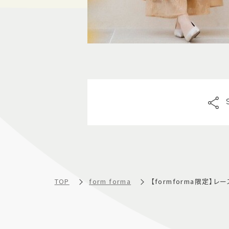
TOP
form forma
【formforma限定