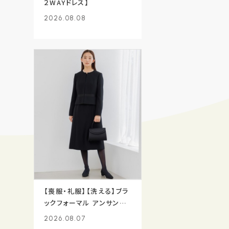
２WAYドレス】
2026.08.08
【喪服・礼服】【洗える】ブラ
ックフォーマル アンサンブ
ル/ジャケット+ワンピース
2026.08.07