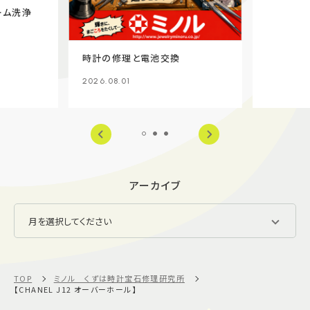
ーム洗浄
時計の修理と電池交換
2026.08.01
アーカイブ
TOP
ミノル くずは時計宝石修理研究所
【CHANEL J12 オーバーホール】