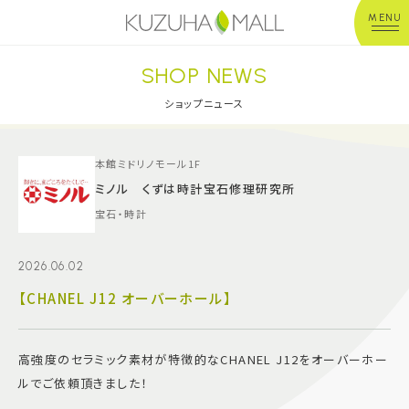
MENU
SHOP NEWS
年中無休
平 日：10:00~20:00
営業時間
土日祝：10:00~21:00
ショップニュース
※店舗により異なる
ショップガイド
本館ミドリノモール1F
ミノル くずは時計宝石修理研究所
宝石・時計
グルメ＆フード
2026.06.02
ショップニュース
【CHANEL J12 オーバーホール】
イベント
高強度のセラミック素材が特徴的なCHANEL J12をオーバーホー
キッズ＆ベビー
ルでご依頼頂きました！