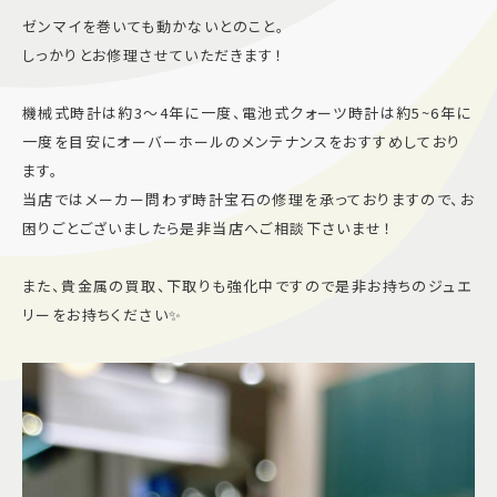
ゼンマイを巻いても動かないとのこと。
施設案内
しっかりとお修理させていただきます！
アクセス＆駐車場
機械式時計は約3～4年に一度、電池式クォーツ時計は約5~6年に
一度を目安にオーバーホールのメンテナンスをおすすめしており
ます。
よくあるご質問
スタッフ募集
当店ではメーカー問わず時計宝石の修理を承っておりますので、お
サイトマップ
プライバシーポリシー
困りごとございましたら是非当店へご相談下さいませ！
Follow US
また、貴金属の買取、下取りも強化中ですので是非お持ちのジュエ
リーをお持ちください✨