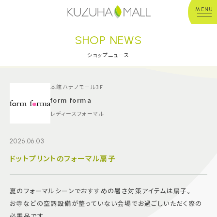
MENU
SHOP NEWS
年中無休
平 日：10:00~20:00
営業時間
土日祝：10:00~21:00
ショップニュース
※店舗により異なる
ショップガイド
本館ハナノモール3F
form forma
レディースフォーマル
グルメ＆フード
2026.06.03
ショップニュース
ドットプリントのフォーマル扇子
イベント
夏のフォーマルシーンでおすすめの暑さ対策アイテムは扇子。
キッズ＆ベビー
お寺などの空調設備が整っていない会場でお過ごしいただく際の
必需品です。