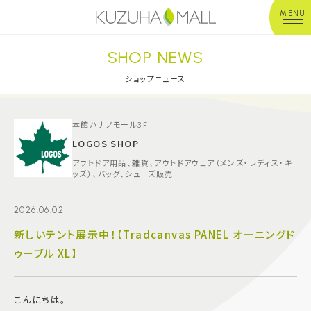
MENU
SHOP NEWS
年中無休
平 日：10:00~20:00
営業時間
土日祝：10:00~21:00
ショップニュース
※店舗により異なる
ショップガイド
本館ハナノモール3F
LOGOS SHOP
アウトドア用品、雑貨、アウトドアウェア（メンズ・レディス・キ
グルメ＆フード
ッズ）、バッグ、シューズ販売
ショップニュース
2026.06.02
新しいテント展示中！【Tradcanvas PANEL オーニングド
イベント
ゥーブル XL】
キッズ＆ベビー
こんにちは。