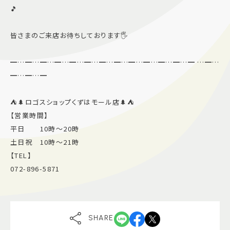
🎵
皆さまのご来店お待ちしております🖐️
━…━…━…━…━…━…━…━…━…━…━…━…━ …━…
━…━…━
⛺️🌲ロゴスショップくずはモール店🌲⛺️
【営業時間】
平日 10時〜20時
土日祝 10時〜21時
【TEL】
072-896-5871
SHARE