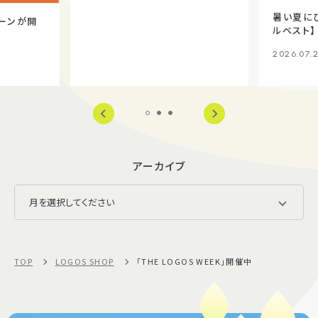
暑い夏に
ーンが開
ルベスト】
2026.07.
アーカイブ
TOP
LOGOS SHOP
「THE LOGOS WEEK」開催中