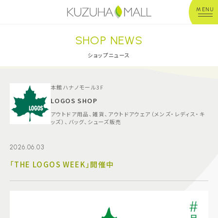
MENU
SHOP NEWS
年中無休
平 日：10:00~20:00
営業時間
土日祝：10:00~21:00
ショップニュース
※店舗により異なる
ショップガイド
本館ハナノモール3F
LOGOS SHOP
アウトドア用品、雑貨、アウトドアウェア（メンズ・レディス・キ
グルメ＆フード
ッズ）、バッグ、シューズ販売
ショップニュース
2026.06.03
「THE LOGOS WEEK」開催中
イベント
キッズ＆ベビー