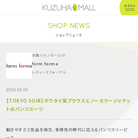
MENU
SHOP NEWS
年中無休
平 日：10:00~20:00
営業時間
土日祝：10:00~21:00
ショップニュース
※店舗により異なる
ショップガイド
本館ハナノモール3F
form forma
レディースフォーマル
グルメ＆フード
2026.06.05
ショップニュース
【TOKYO SOIR】ボウタイ風ブラウスとノーカラージャケッ
トのパンツスーツ
イベント
キッズ＆ベビー
動きやすさと気品を両立、多様性の時代に応えるパンツスリーピ
ース