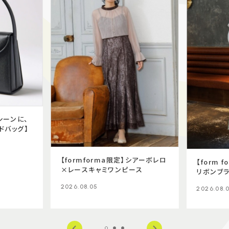
験シーンに、
ドバッグ】
【formforma限定】シアーボレロ
【form 
×レースキャミワンピース
リボンブラ
ス セット
2026.08.05
2026.08.