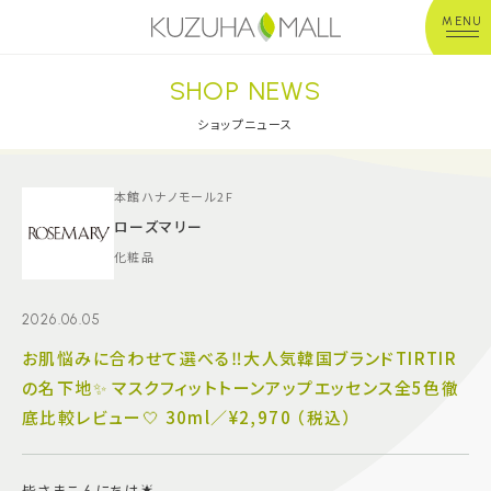
MENU
SHOP NEWS
年中無休
平 日：10:00~20:00
営業時間
土日祝：10:00~21:00
ショップニュース
※店舗により異なる
ショップガイド
本館ハナノモール2F
ローズマリー
化粧品
グルメ＆フード
2026.06.05
ショップニュース
お肌悩みに合わせて選べる‼️大人気韓国ブランドTIRTIR
の名下地✨ マスクフィットトーンアップエッセンス全5色徹
イベント
底比較レビュー🤍 30ml／¥2,970 （税込）
キッズ＆ベビー
皆さまこんにちは🌟