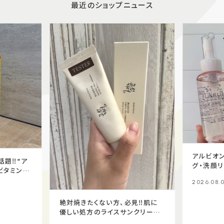
最近のショップニュース
アルビオン
題‼️“ア
グ・洗顔リ
ビタミンC
2026.08.
絶対焼きたくない方、必見‼️肌に
優しい処方のライスサンクリーム
✨