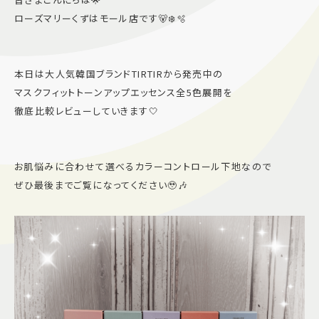
ローズマリーくずはモール店です🐻‍❄️🫧
施設案内
アクセス＆駐車場
本日は大人気韓国ブランドTIRTIRから発売中の
マスクフィットトーンアップエッセンス全5色展開を
徹底比較レビューしていきます🤍
よくあるご質問
スタッフ募集
サイトマップ
プライバシーポリシー
お肌悩みに合わせて選べるカラーコントロール下地なので
Follow US
ぜひ最後までご覧になってください🥹🎶