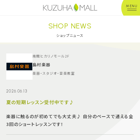
MENU
SHOP NEWS
年中無休
平 日：10:00~20:00
営業時間
土日祝：10:00~21:00
ショップニュース
※店舗により異なる
ショップガイド
南館ヒカリノモール2F
島村楽器
楽器・スタジオ・音楽教室
グルメ＆フード
2026.06.13
ショップニュース
夏の短期レッスン受付中です♪
イベント
楽器に触るのが初めてでも大丈夫♪ 自分のペースで通える全
3回のショートレッスンです！
キッズ＆ベビー