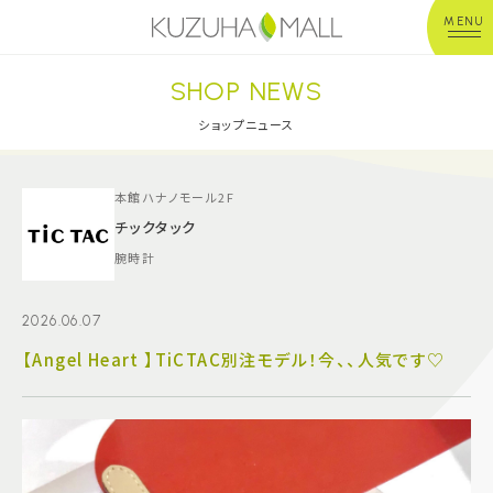
MENU
SHOP NEWS
年中無休
平 日：10:00~20:00
営業時間
土日祝：10:00~21:00
ショップニュース
※店舗により異なる
ショップガイド
本館ハナノモール2F
チックタック
腕時計
グルメ＆フード
2026.06.07
ショップニュース
【Angel Heart 】TiCTAC別注モデル！今、、人気です♡
イベント
キッズ＆ベビー