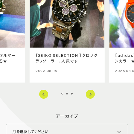
I】アルマー
【SEIKO SELECTION 】クロノグ
【adid
る★
ラフソーラー、人気です
ンカラー
2026.08.06
2026.08.
アーカイブ