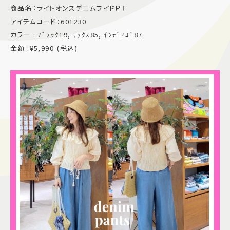
商品名：ライトオンスデニムワイドＰＴ
施設案内
アイテムコード：601230
カラー : ﾌﾞﾗｯｸ19, ｻｯｸｽ85, ｲﾝﾃﾞｨｺﾞ87
アクセス＆駐車場
金額 :¥5,990-(税込)
よくあるご質問
スタッフ募集
サイトマップ
プライバシーポリシー
Follow US