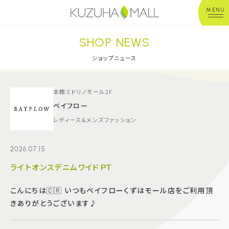
MENU
SHOP NEWS
年中無休
平 日：10:00~20:00
営業時間
土日祝：10:00~21:00
ショップニュース
※店舗により異なる
ショップガイド
本館ミドリノモール2F
ベイフロー
レディース＆メンズファッション
グルメ＆フード
2026.07.15
ショップニュース
ライトオンスデニムワイドＰＴ
イベント
こんにちは🇨🇷 いつもベイフローくずはモール店をご利用頂
きありがとうございます♪
キッズ＆ベビー