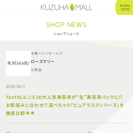
MENU
SHOP NEWS
年中無休
平 日：10:00~20:00
営業時間
土日祝：10:00~21:00
ショップニュース
※店舗により異なる
ショップガイド
本館ハナノモール2F
ローズマリー
化粧品
グルメ＆フード
2026.06.11
ショップニュース
Yunth(ユンス)の大人気美容液が“生”美容液パックに⁉️
お肌悩みに合わせて選べちゃう『ピュアマスクシリーズ』を
イベント
徹底比較🌟🌟
キッズ＆ベビー
୨୧･･･････････････････････････････୨୧