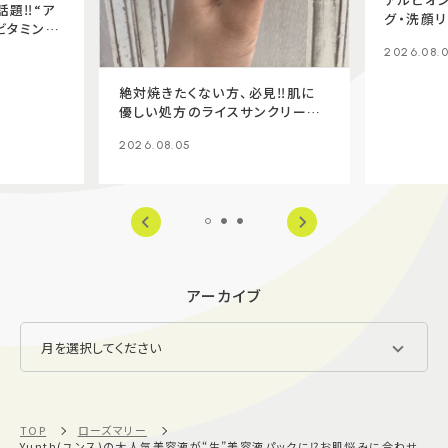
題‼️“ア
グ・洗顔リ
ビタミンC
2026.08.
絶対焼きたくない方、必見‼️肌に
優しい処方のライスサンクリーム
✨
2026.08.05
アーカイブ
TOP
ローズマリー
Yunth(ユンス)の大人気美容液が“生”美容液パックに⁉️お肌悩みに合わせ