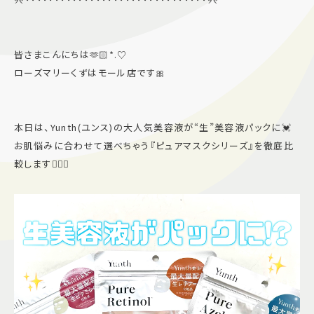
施設案内
皆さまこんにちは🫶🏻*.♡
アクセス＆駐車場
ローズマリーくずはモール店です🎀
よくあるご質問
スタッフ募集
サイトマップ
プライバシーポリシー
本日は、Yunth(ユンス)の大人気美容液が“生”美容液パックに💓
お肌悩みに合わせて選べちゃう『ピュアマスクシリーズ』を徹底比
較します💁🏻‍♀️
Follow US