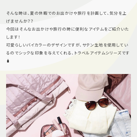
施設案内
そんな時は、夏の休暇でのお出かけや旅行を計画して、気分を上
げませんか？？
アクセス＆駐車場
今回はそんなお出かけや旅行の時に便利なアイテムをご紹介いた
します！
可愛らしいバイカラーのデザインですが、サテン生地を使用してい
よくあるご質問
スタッフ募集
るのでシックな印象を与えてくれる、トラベルアイテムシリーズです
サイトマップ
プライバシーポリシー
🧳
Follow US