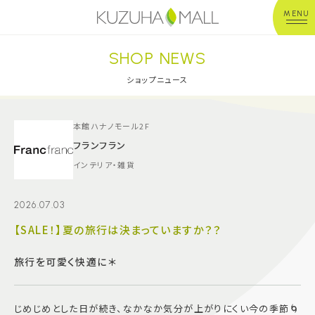
MENU
SHOP NEWS
年中無休
平 日：10:00~20:00
営業時間
土日祝：10:00~21:00
ショップニュース
※店舗により異なる
ショップガイド
本館ハナノモール2F
フランフラン
インテリア・雑貨
グルメ＆フード
2026.07.03
ショップニュース
【SALE！】夏の旅行は決まっていますか？？
イベント
旅行を可愛く快適に＊
キッズ＆ベビー
じめじめとした日が続き、なかなか気分が上がりにくい今の季節🌀