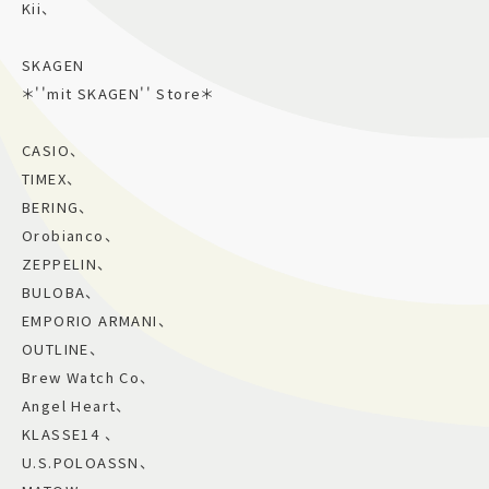
Kii、
SKAGEN
＊''mit SKAGEN'' Store＊
CASIO、
TIMEX、
BERING、
Orobianco、
ZEPPELIN、
BULOBA、
EMPORIO ARMANI、
OUTLINE、
Brew Watch Co、
Angel Heart、
KLASSE14 、
U.S.POLOASSN、