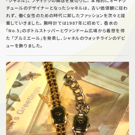
「シャネル」。 ブティックの開店を皮切りに、 本格的にオートク
チュールのデザイナーとなったシャネルは、 古い価値観に捉わ
施設案内
れず、 働く女性のための時代に即したファッションを次々と提
案していきました。 腕時計では1987年に初めて、 香水の
アクセス＆駐車場
「No.5」のボトルストッパーとヴァンドーム広場から着想を得
た 「プルミエール」を発表し、シャネルのウォッチラインのデビ
ューを飾りました。
よくあるご質問
スタッフ募集
サイトマップ
プライバシーポリシー
Follow US