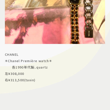
CHANEL
＊Chanel Première watch＊
各1990年代製、quartz
左¥308,000
右¥313,500(taxin)