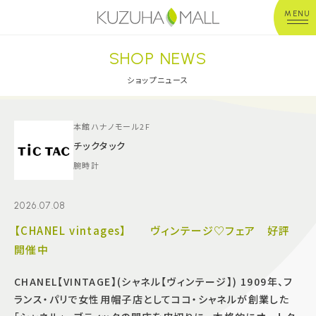
MENU
SHOP NEWS
年中無休
平 日：10:00~20:00
営業時間
土日祝：10:00~21:00
ショップニュース
※店舗により異なる
ショップガイド
本館ハナノモール2F
チックタック
腕時計
グルメ＆フード
2026.07.08
ショップニュース
【CHANEL vintages】 ヴィンテージ♡フェア 好評
開催中
イベント
CHANEL【VINTAGE】(シャネル【ヴィンテージ】) 1909年、フ
キッズ＆ベビー
ランス・パリで女性用帽子店としてココ・シャネルが創業した