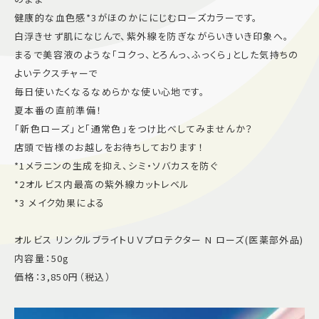
健康的な血色感*3がほのかににじむローズカラーです。
施設案内
白浮きせず肌になじんで、紫外線を防ぎながらいきいき印象へ。
まるで美容液のような「コクっ、とろんっ、ふっくら」とした気持ちの
アクセス＆駐車場
よいテクスチャーで
毎日使いたくなるなめらかな使い心地です。
夏本番の直前準備！
よくあるご質問
スタッフ募集
「新色ローズ」と「通常色」をつけ比べしてみませんか？
サイトマップ
プライバシーポリシー
店頭で皆様のお越しをお待ちしております！
*1メラニンの生成を抑え、シミ・ソバカスを防ぐ
Follow US
*2オルビス内最高の紫外線カットレベル
*3 メイク効果による
オルビス リンクルブライトＵＶプロテクター N ローズ(医薬部外品)
内容量：50g
価格：3,850円（税込）