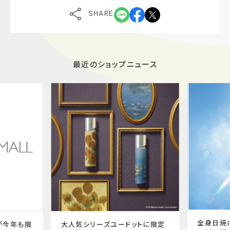
SHARE
最近のショップニュース
全身日焼
が今年も限
大人気シリーズユードットに限定