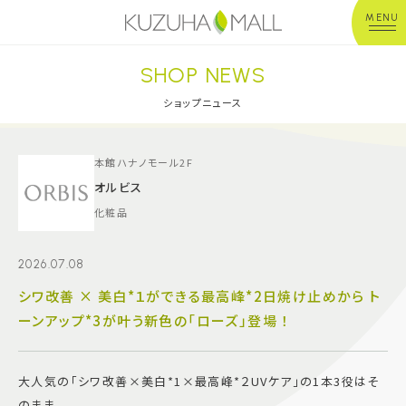
MENU
SHOP NEWS
年中無休
平 日：10:00~20:00
営業時間
土日祝：10:00~21:00
ショップニュース
※店舗により異なる
ショップガイド
本館ハナノモール2F
オルビス
化粧品
グルメ＆フード
2026.07.08
ショップニュース
シワ改善 × 美白*１ができる最高峰*2日焼け止めから ト
ーンアップ*3が叶う新色の「ローズ」登場 ！
イベント
キッズ＆ベビー
大人気の「シワ改善×美白*1×最高峰*２UVケア」の1本3役はそ
のまま