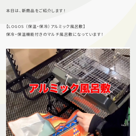
施設案内
本日は、新商品をご紹介します！
【LOGOS （保温・保冷）アルミック風呂敷】
アクセス＆駐車場
保冷・保温機能付きのマルチ風呂敷になっています！
よくあるご質問
スタッフ募集
サイトマップ
プライバシーポリシー
Follow US