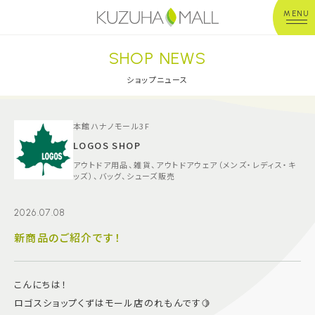
MENU
SHOP NEWS
年中無休
平 日：10:00~20:00
営業時間
土日祝：10:00~21:00
ショップニュース
※店舗により異なる
ショップガイド
本館ハナノモール3F
LOGOS SHOP
アウトドア用品、雑貨、アウトドアウェア（メンズ・レディス・キ
グルメ＆フード
ッズ）、バッグ、シューズ販売
ショップニュース
2026.07.08
新商品のご紹介です！
イベント
こんにちは！
キッズ＆ベビー
ロゴスショップくずはモール店のれもんです🍋