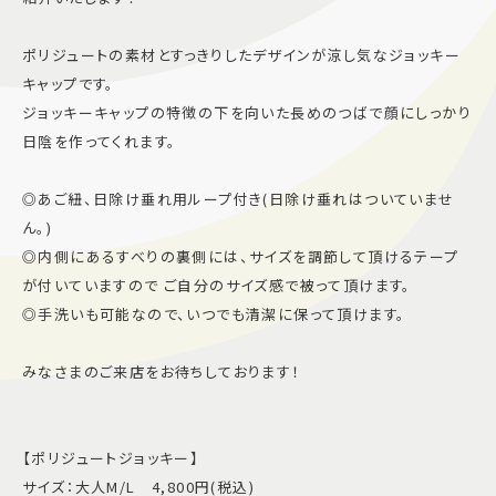
施設案内
ポリジュートの素材とすっきりしたデザインが涼し気なジョッキー
キャップです。
アクセス＆駐車場
ジョッキーキャップの特徴の下を向いた長めのつばで顔にしっかり
日陰を作ってくれます。
よくあるご質問
スタッフ募集
◎あご紐、日除け垂れ用ループ付き(日除け垂れはついていませ
サイトマップ
プライバシーポリシー
ん。)
◎内側にあるすべりの裏側には、サイズを調節して頂けるテープ
Follow US
が付いていますので ご自分のサイズ感で被って頂けます。
◎手洗いも可能なので、いつでも清潔に保って頂けます。
みなさまのご来店をお待ちしております！
【ポリジュートジョッキー】
サイズ：大人M/L 4,800円(税込)