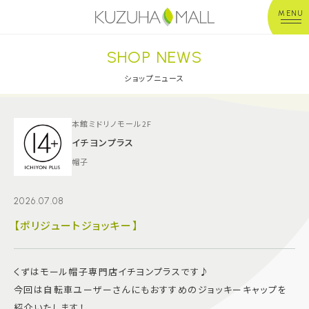
MENU
SHOP NEWS
年中無休
平 日：10:00~20:00
営業時間
土日祝：10:00~21:00
ショップニュース
※店舗により異なる
ショップガイド
本館ミドリノモール2F
イチヨンプラス
帽子
グルメ＆フード
2026.07.08
ショップニュース
【ポリジュートジョッキー】
イベント
くずはモール帽子専門店イチヨンプラスです♪
キッズ＆ベビー
今回は自転車ユーザーさんにもおすすめのジョッキーキャップを
紹介いたします！