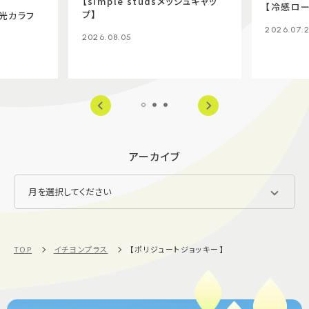
【simple studsメッシュキャッ
【冷感ロー
プ】
光カラフ
2026.07.
2026.08.05
アーカイブ
TOP
イチヨンプラス
【ポリジュートジョッキー】