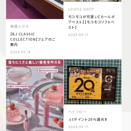
LOGOS SHOP
モコモコが可愛い【カールボ
アベスト】【モコモコソフトベ
髙橋メガネ
スト】
【BJ CLASSIC
2024.09.17
COLLECTION】フェアのご
案内
2024.09.18
ベイフロー
.stポイント20％還元❣️
2024.09.17