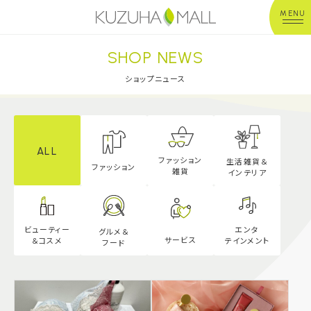
MENU
SHOP NEWS
年中無休
平 日：10:00~20:00
営業時間
土日祝：10:00~21:00
ショップニュース
※店舗により異なる
ショップガイド
ALL
ファッション
生活雑貨＆
グルメ＆フード
ファッション
雑貨
インテリア
ショップニュース
エンタ
ビューティー
グルメ＆
サービス
テインメント
＆
コスメ
フード
イベント
キッズ＆ベビー