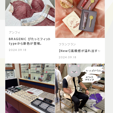
施設案内
アクセス＆駐車場
アンフィ
BRAGENIC ぴたっとフィット
よくあるご質問
スタッフ募集
typeから新色が登場。
フランフラン
サイトマップ
プライバシーポリシー
2024.09.18
【New!】高級感が溢れ出す✨
2024.09.18
Follow US