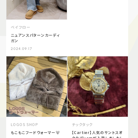
ベイフロー
ニュアンスパターンカーディ
ガン
2024.09.17
LOGOS SHOP
チックタック
もこもこフードウォーマー🐻
【Cartier】人気のサントスオ
クタゴンsmが入荷しました！