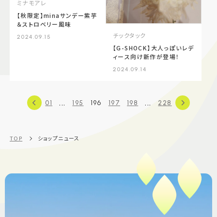
ミナモアレ
【秋限定】minaサンデー紫芋
＆ストロベリー風味
チックタック
2024.09.15
【G-SHOCK】大人っぽいレデ
ィース向け新作が登場！
2024.09.14
...
...
01
195
196
197
198
228
TOP
ショップニュース