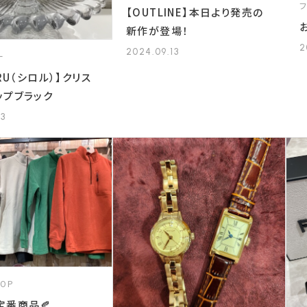
【OUTLINE】本日より発売の
新作が登場！
2
2024.09.13
ー
ORU（シロル）】クリス
ップブラック
13
HOP
定番商品🍂