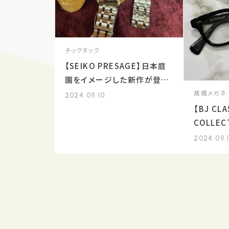
チックタック
【SEIKO PRESAGE】日本庭
園をイメージした新作が登
場！
髙橋メガネ
2024.09.10
【BJ CLA
COLLE
ご紹介！
2024.09.