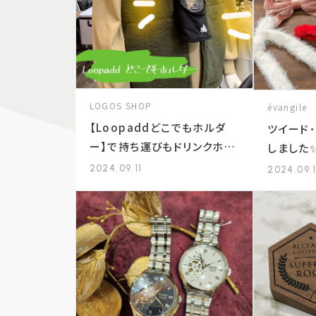
LOGOS SHOP
évangile
【Loopaddどこでもホルダ
ツイード
ー】で持ち運びもドリンクホル
しました
ダーにも
2024.09.11
2024.09.1