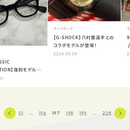
チックタック
【G-SHOCK】八村塁選手との
コラボモデルが登場！
2024.09.09
2
SSIC
CTION】復刻モデルの
10
...
...
01
196
197
198
199
228