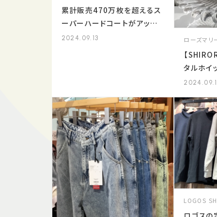
累計販売470万枚を超えるス
ーパーハードコートがアップ
グレード！レンズ裏面から反射
2024.09.13
ローズマリ
する紫外線を約95%カットす
【SHIR
る✧UV360°カット✧機能を装
タルホイ
備
2024.09.
LOGOS S
ロゴスの