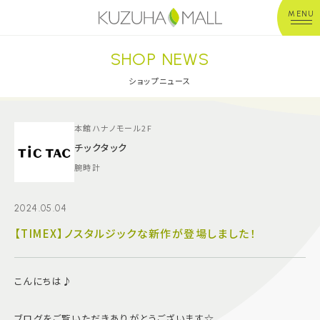
MENU
SHOP NEWS
年中無休
平 日：10:00~20:00
営業時間
土日祝：10:00~21:00
ショップニュース
※店舗により異なる
ショップガイド
本館ハナノモール2F
チックタック
腕時計
グルメ＆フード
2024.05.04
ショップニュース
【TIMEX】ノスタルジックな新作が登場しました！
イベント
こんにちは♪
キッズ＆ベビー
ブログをご覧いただきありがとうございます☆