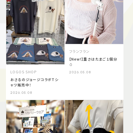
施設案内
アクセス＆駐車場
よくあるご質問
スタッフ募集
フランフラン
サイトマップ
プライバシーポリシー
【New!】重さはたまご１個分
🥚
LOGOS SHOP
Follow US
2026.05.08
おさるのジョージコラボTシ
ャツ販売中！
2026.05.08