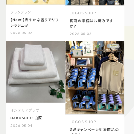
フランフラン
LOGOS SHOP
【New!】爽やかな香りでリフ
梅雨の準備はお済みです
レッシュ🌿
か？
2026.05.06
2026.05.05
インテリアプラザ​
HAKUSHOU 白匠
LOGOS SHOP
2026.05.04
GWキャンペーン対象商品の