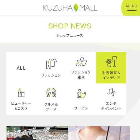
MENU
SHOP NEWS
年中無休
平 日：10:00~20:00
営業時間
土日祝：10:00~21:00
ショップニュース
※店舗により異なる
ショップガイド
ALL
ファッション
生活雑貨＆
グルメ＆フード
ファッション
雑貨
インテリア
ショップニュース
エンタ
ビューティー
グルメ＆
サービス
テインメント
＆
コスメ
フード
イベント
キッズ＆ベビー