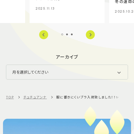
冬の運命の
2025.11.13
2025.10.2
アーカイブ
TOP
チュチュアンナ
服に響きにくいブラ入荷致しました！！✨