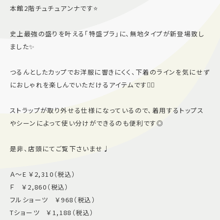
本館2階チュチュアンナです⭐️
施設案内
史上最強の盛りを叶える「特盛ブラ」に、無地タイプが新登場致し
アクセス＆駐車場
ました✨
つるんとしたカップでお洋服に響きにくく、下着のラインを気にせず
よくあるご質問
スタッフ募集
におしゃれを楽しんでいただけるアイテムです💁‍♀️
サイトマップ
プライバシーポリシー
ストラップが取り外せる仕様になっているので、着用するトップス
Follow US
やシーンによって使い分けができるのも便利です◎
是非、店頭にてご覧下さいませ♩
Ａ〜E ￥2,310（税込）
Ｆ ￥2,860（税込）
フルショーツ ￥968（税込）
Tショーツ ￥1,188（税込）