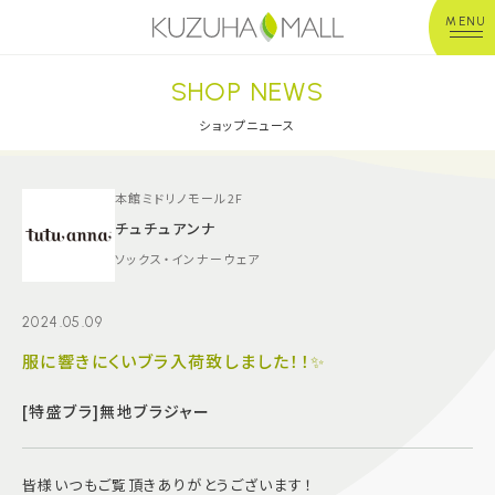
MENU
SHOP NEWS
年中無休
平 日：10:00~20:00
営業時間
土日祝：10:00~21:00
ショップニュース
※店舗により異なる
ショップガイド
本館ミドリノモール2F
チュチュアンナ
ソックス・インナーウェア
グルメ＆フード
2024.05.09
ショップニュース
服に響きにくいブラ入荷致しました！！✨
イベント
[特盛ブラ]無地ブラジャー
キッズ＆ベビー
皆様いつもご覧頂きありがとうございます！