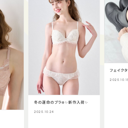
フェイクタ
2025.10.1
冬の運命のブラ❄️✨新作入荷✨
2025.10.24