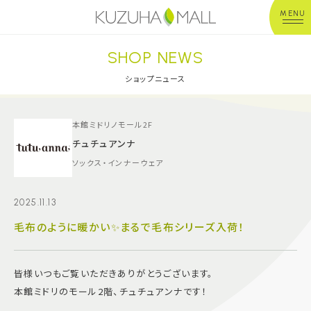
MENU
SHOP NEWS
年中無休
平 日：10:00~20:00
営業時間
土日祝：10:00~21:00
ショップニュース
※店舗により異なる
ショップガイド
本館ミドリノモール2F
チュチュアンナ
ソックス・インナーウェア
グルメ＆フード
2025.11.13
ショップニュース
毛布のように暖かい✨まるで毛布シリーズ入荷！
イベント
皆様いつもご覧いただきありがとうございます。
キッズ＆ベビー
本館ミドリのモール2階、チュチュアンナです！