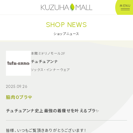
MENU
SHOP NEWS
年中無休
平 日：10:00~20:00
営業時間
土日祝：10:00~21:00
ショップニュース
※店舗により異なる
ショップガイド
本館ミドリノモール2F
チュチュアンナ
ソックス・インナーウェア
グルメ＆フード
2025.09.26
ショップニュース
脇肉０ブラ🌹
イベント
チュチュアンナ史上最強の着痩せを叶えるブラ✨
キッズ＆ベビー
皆様、いつもご覧頂きありがとうございます！