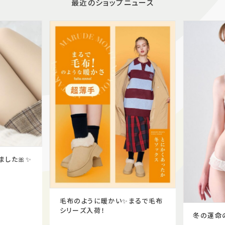
最近のショップニュース
ました🎀✨
毛布のように暖かい✨まるで毛布
シリーズ入荷！
冬の運命の