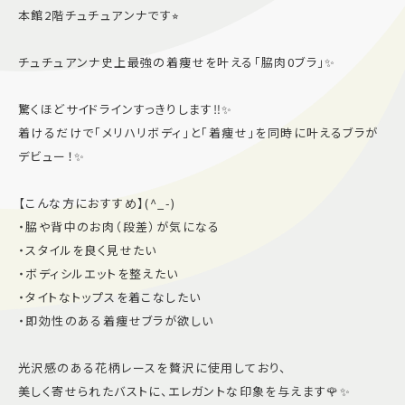
本館2階チュチュアンナです⭐︎
施設案内
チュチュアンナ史上最強の着痩せを叶える「脇肉0ブラ」✨
アクセス＆駐車場
驚くほどサイドラインすっきりします‼️✨
着けるだけで「メリハリボディ」と「着痩せ」を同時に叶えるブラが
よくあるご質問
スタッフ募集
デビュー！✨
サイトマップ
プライバシーポリシー
【こんな方におすすめ】(^_-)
Follow US
・脇や背中のお肉（段差）が気になる
・スタイルを良く見せたい
・ボディシルエットを整えたい
・タイトなトップスを着こなしたい
・即効性のある着痩せブラが欲しい
光沢感のある花柄レースを贅沢に使用しており、
美しく寄せられたバストに、エレガントな印象を与えます🌹✨