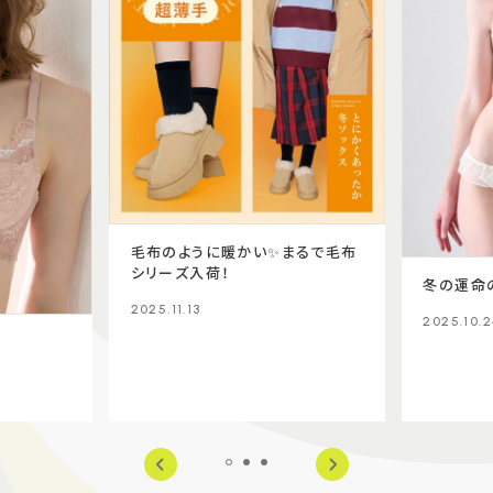
毛布のように暖かい✨まるで毛布
シリーズ入荷！
冬の運命の
2025.11.13
2025.10.2