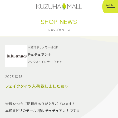
MENU
SHOP NEWS
年中無休
平 日：10:00~20:00
営業時間
土日祝：10:00~21:00
ショップニュース
※店舗により異なる
ショップガイド
本館ミドリノモール2F
チュチュアンナ
ソックス・インナーウェア
グルメ＆フード
2025.10.15
ショップニュース
フェイクタイツ入荷致しました🎀✨
イベント
皆様いつもご覧頂きありがとうございます！
キッズ＆ベビー
本館ミドリのモール2階、チュチュアンナです🎀